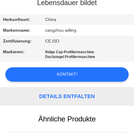
Lebensdauer bildet
SITEMAP
Herkunftsort:
China
DATENSCHUTZRICHTLINIE
Markenname:
cangzhou willing
Zertifizierung:
CE,ISO
Markieren:
,
Ridge Cap Profiliermaschine
Dachziegel Profiliermaschine
KONTAKT!
DETAILS ENTFALTEN
Ähnliche Produkte