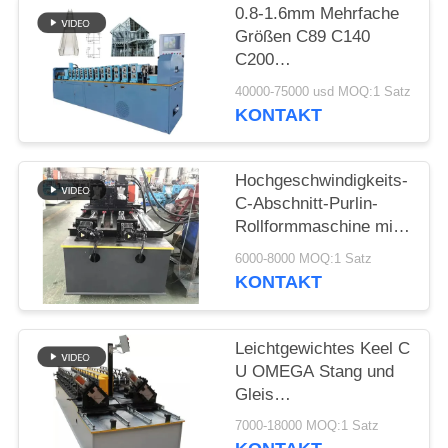
0.8-1.6mm Mehrfache
Größen C89 C140
C200
Leichtstahlrahmenmaschine
40000-75000 usd MOQ:1 Satz
Leichtgabel
KONTAKT
Rollenformmaschine
für Prefab Haus
Hochgeschwindigkeits-
C-Abschnitt-Purlin-
Rollformmaschine mit
Kettenübertragung
6000-8000 MOQ:1 Satz
KONTAKT
Leichtgewichtes Keel C
U OMEGA Stang und
Gleis
Rollenformmaschine
7000-18000 MOQ:1 Satz
Dach Truss Press U