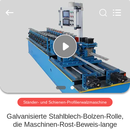
Cangzhou
Famous
International
Trading
Co.,
Ltd.
All
Rights
ZU
Reserved.
HAUSE
PRODUKTE
ÜBER
UNS
WERKSBESICHTIGUNG
Ständer- und Schienen-Profilierwalzmaschine
Galvanisierte Stahlblech-Bolzen-Rolle,
QUALITÄTSKONTROLLE
die Maschinen-Rost-Beweis-lange