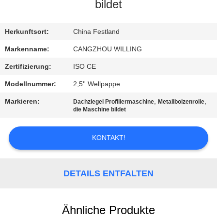
bildet
SITEMAP
Herkunftsort:
China Festland
DATENSCHUTZRICHTLINIE
Markenname:
CANGZHOU WILLING
Zertifizierung:
ISO CE
Modellnummer:
2,5'' Wellpappe
Markieren:
,
,
Dachziegel Profiliermaschine
Metallbolzenrolle
die Maschine bildet
KONTAKT!
DETAILS ENTFALTEN
Ähnliche Produkte