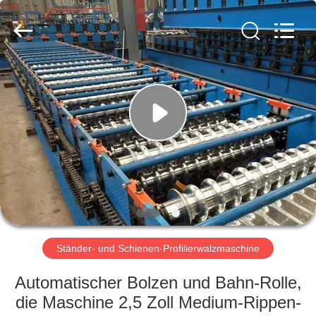
Cangzhou
Famous
International
Trading
Co.,
Ltd.
All
Rights
ZU
Reserved.
HAUSE
PRODUKTE
ÜBER
UNS
WERKSBESICHTIGUNG
Ständer- und Schienen-Profilierwalzmaschine
Automatischer Bolzen und Bahn-Rolle,
QUALITÄTSKONTROLLE
die Maschine 2,5 Zoll Medium-Rippen-