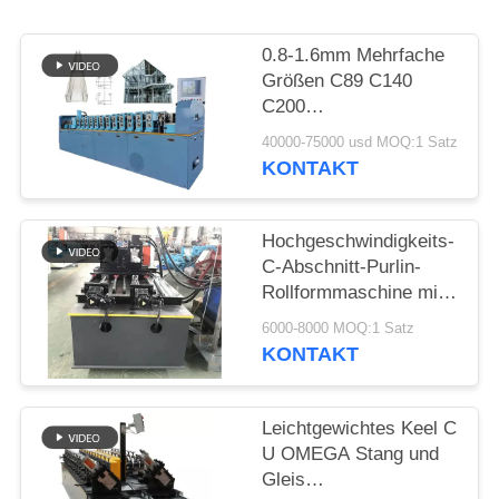
0.8-1.6mm Mehrfache
Größen C89 C140
C200
Leichtstahlrahmenmaschine
40000-75000 usd MOQ:1 Satz
Leichtgabel
KONTAKT
Rollenformmaschine
für Prefab Haus
Hochgeschwindigkeits-
C-Abschnitt-Purlin-
Rollformmaschine mit
Kettenübertragung
6000-8000 MOQ:1 Satz
KONTAKT
Leichtgewichtes Keel C
U OMEGA Stang und
Gleis