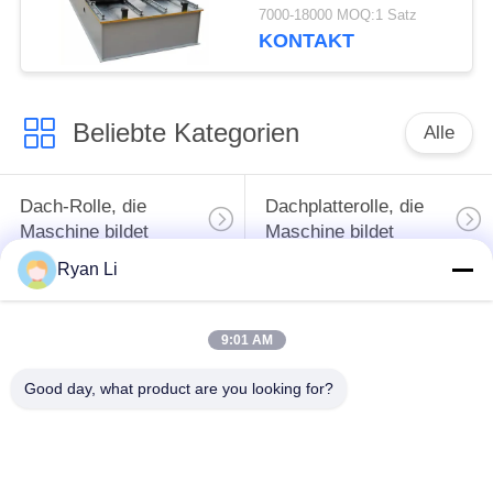
Rollenformmaschine
7000-18000 MOQ:1 Satz
Dach Truss Press U
KONTAKT
Stang C Kanal
Beliebte Kategorien
Alle
Dach-Rolle, die
Dachplatterolle, die
Maschine bildet
Maschine bildet
Ryan Li
Maschine zur
Fallrohr-
Rollformung von
Rollformmaschine
9:01 AM
Verschlusstüren
Good day, what product are you looking for?
Ständer- und
schneiden Sie zur
Schienen-
Länge und
Profilierwalzmaschine
Aufschlitzenlinie