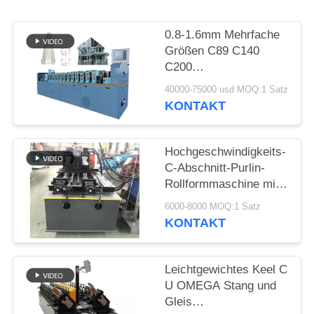
0.8-1.6mm Mehrfache
Größen C89 C140
C200
Leichtstahlrahmenmaschine
40000-75000 usd MOQ:1 Satz
Leichtgabel
KONTAKT
Rollenformmaschine
für Prefab Haus
Hochgeschwindigkeits-
C-Abschnitt-Purlin-
Rollformmaschine mit
Kettenübertragung
6000-8000 MOQ:1 Satz
KONTAKT
Leichtgewichtes Keel C
U OMEGA Stang und
Gleis