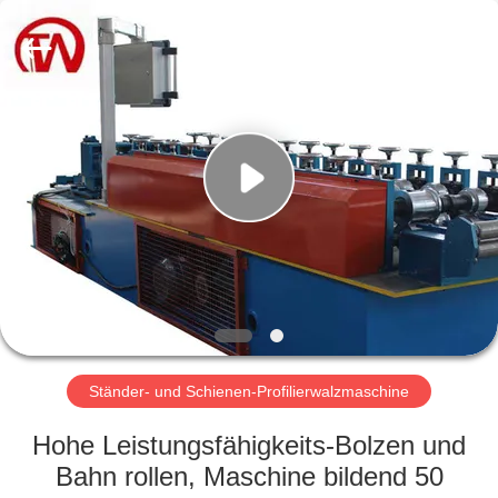
Cangzhou
Famous
International
Trading
Co.,
Ltd.
All
Rights
ZU
Reserved.
HAUSE
PRODUKTE
ÜBER
UNS
WERKSBESICHTIGUNG
Ständer- und Schienen-Profilierwalzmaschine
Hohe Leistungsfähigkeits-Bolzen und
QUALITÄTSKONTROLLE
Bahn rollen, Maschine bildend 50