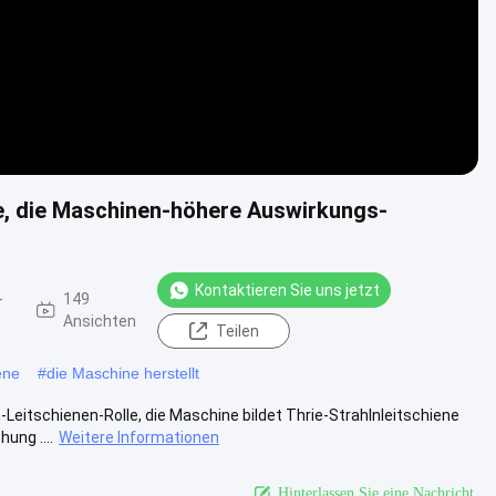
e, die Maschinen-höhere Auswirkungs-
Kontaktieren Sie uns jetzt
-
149
Ansichten
Teilen
ene
#
die Maschine herstellt
eitschienen-Rolle, die Maschine bildet Thrie-Strahlnleitschiene
ung ....
Weitere Informationen
Hinterlassen Sie eine Nachricht.