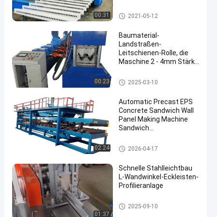
10mm ab, die Maschine
bildet
Maschine zur Verformung von
00:31
2021-05-12
Rollen auf der Straße
Baumaterial-
Landstraßen-
Leitschienen-Rolle, die
Maschine 2 - 4mm Stärke
bildet
Maschine zur Verformung von
00:23
2025-03-10
Rollen auf der Straße
Automatic Precast EPS
Concrete Sandwich Wall
Panel Making Machine
Sandwich
Panelproduction Line
Sandwich-Panel-Rollformmas
02:24
2026-04-17
chine
Schnelle Stahlleichtbau
L-Wandwinkel-Eckleisten-
Profilieranlage
Ständer- und Schienen-Profilier
2025-09-10
walzmaschine
01:37