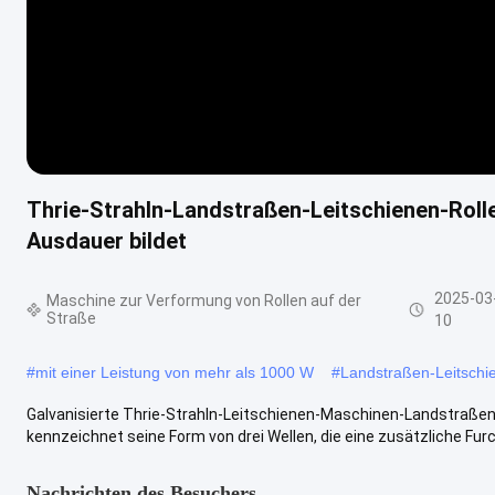
Thrie-Strahln-Landstraßen-Leitschienen-Roll
Ausdauer bildet
2025-03
Maschine zur Verformung von Rollen auf der
Straße
10
#
mit einer Leistung von mehr als 1000 W
#
Landstraßen-Leitschi
Galvanisierte Thrie-Strahln-Leitschienen-Maschinen-Landstraßen-L
kennzeichnet seine Form von drei Wellen, die eine zusätzliche Furch
Nachrichten des Besuchers