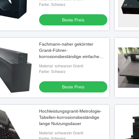
Farbe: Schwarz
Beste Preis
Fachmann-naher gekörnter
Granit-Führer-
korrosionsbeständige einfache
Wartung
Material: schwarzer Granit
Farbe: Schwarz
Beste Preis
Hochleistungsgranit-Metrologie-
Tabellen-korrosionsbeständige
lange Nutzungsdauer
Material: schwarzer Granit
Farbe: Schwarz