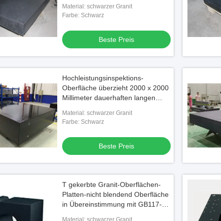
Leistung
Material: schwarzer Granit
Farbe: Schwarz
Beste Preis
Hochleistungsinspektions-
Oberfläche überzieht 2000 x 2000
Millimeter dauerhaften langen
Nutzungsdauer-
Material: schwarzer Granit
Farbe: Schwarz
Beste Preis
T gekerbte Granit-Oberflächen-
Platten-nicht blendend Oberfläche
in Übereinstimmung mit GB117-
2015
Material: schwarzer Granit