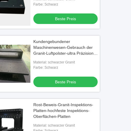
Farbe: Schwarz
Beste Preis
Kundengebundener
Maschinenwesen-Gebrauch der
Granit-Luftpolster-ultra Präzisions-
0.001mm
Material: schwarzer Granit
Farbe: Schwarz
Beste Preis
Rost-Beweis-Granit-Inspektions-
Platten-hochfeste Inspektions-
Oberflächen-Platten
Material: schwarzer Granit
Farbe: Schwarz