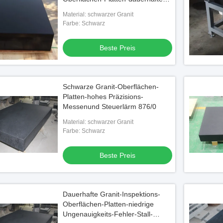
Grad-B
Material: schwarzer Granit
Farbe: Schwarz
Beste Preis
Schwarze Granit-Oberflächen-
Platten-hohes Präzisions-
Messenund Steuerlärm 876/0
Material: schwarzer Granit
Farbe: Schwarz
Beste Preis
Dauerhafte Granit-Inspektions-
Oberflächen-Platten-niedrige
Ungenauigkeits-Fehler-Stall-