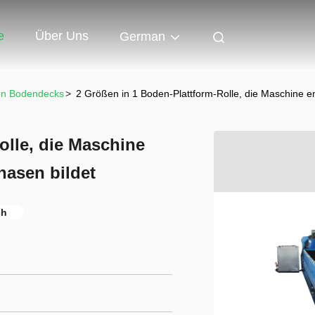
e
Über Uns
German
on Bodendecks
>
2 Größen in 1 Boden-Plattform-Rolle, die Maschine 
olle, die Maschine
hasen bildet
ch