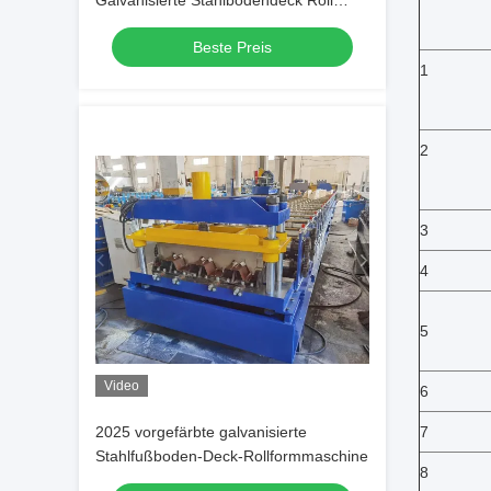
Galvanisierte Stahlbodendeck Roll
Formierung Maschine
Beste Preis
1
2
3
4
5
Video
6
2025 vorgefärbte galvanisierte
7
Stahlfußboden-Deck-Rollformmaschine
8