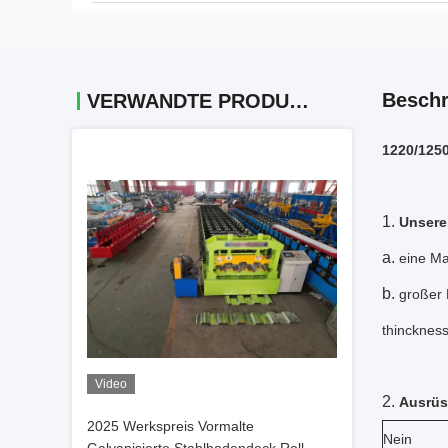
Beschr
VERWANDTE PRODUKTE
1220/1250
1.
Unsere 
a.
eine Ma
b.
großer
thincknes
Video
2.
Ausrüs
2025 Werkspreis Vormalte
Nein