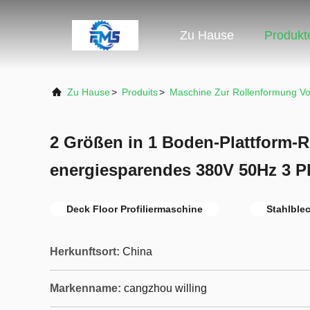
Zu Hause
Produkt
Zu Hause
>
Produits
>
Maschine Zur Rollenformung V
2 Größen in 1 Boden-Plattform-R
energiesparendes 380V 50Hz 3 P
Deck Floor Profiliermaschine
Stahlble
Herkunftsort:
China
Markenname:
cangzhou willing