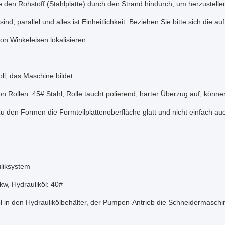
 den Rohstoff (Stahlplatte) durch den Strand hindurch, um herzustelle
 sind, parallel und alles ist Einheitlichkeit. Beziehen Sie bitte sich die
on Winkeleisen lokalisieren.
ll, das Maschine bildet
on Rollen: 45# Stahl, Rolle taucht polierend, harter Überzug auf, kön
u den Formen die Formteilplattenoberfläche glatt und nicht einfach au
uliksystem
kw, Hydrauliköl: 40#
l in den Hydraulikölbehälter, der Pumpen-Antrieb die Schneidermasch