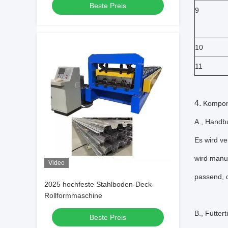
Beste Preis
9
10
11
4.
Kompone
A., Handb
Es wird ve
wird manue
Video
passend, d
2025 hochfeste Stahlboden-Deck-
Rollformmaschine
B., Futtert
Beste Preis