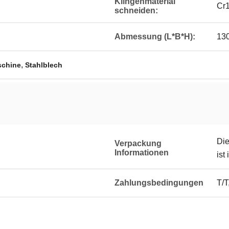
Klingenmaterial
Cr
schneiden:
Abmessung (L*B*H):
13
,
schine
Stahlblech
Die
Verpackung
Informationen
ist
Zahlungsbedingungen
T/T