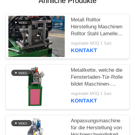
Ähnliche Produkte
Metall Rolltor
Herstellung Maschinen
Rolltor Stahl Lamellen
Walzenformmaschine
negotiable MOQ:1 Satz
KONTAKT
Metallkette, welche die
Fensterladen-Tür-Rolle
bildet Maschinen-
Geschwindigkeit 20-
negotiable MOQ:1 Satz
30m/Min fährt
KONTAKT
Anpassungsmaschine
für die Herstellung von
Hochgeschwindigkeits-