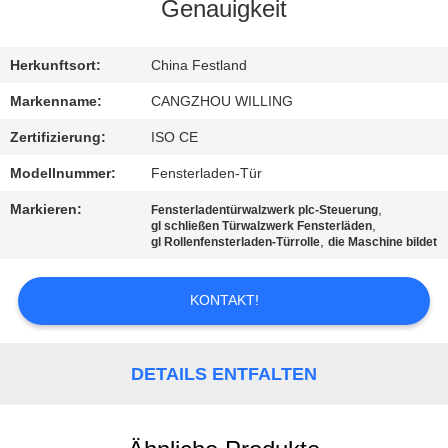
Genauigkeit
SITEMAP
Herkunftsort:
China Festland
DATENSCHUTZRICHTLINIE
Markenname:
CANGZHOU WILLING
Zertifizierung:
ISO CE
Modellnummer:
Fensterladen-Tür
Markieren:
,
Fensterladentürwalzwerk plc-Steuerung
,
gl schließen Türwalzwerk Fensterläden
,
gl Rollenfensterladen-Türrolle
die Maschine bildet
KONTAKT!
DETAILS ENTFALTEN