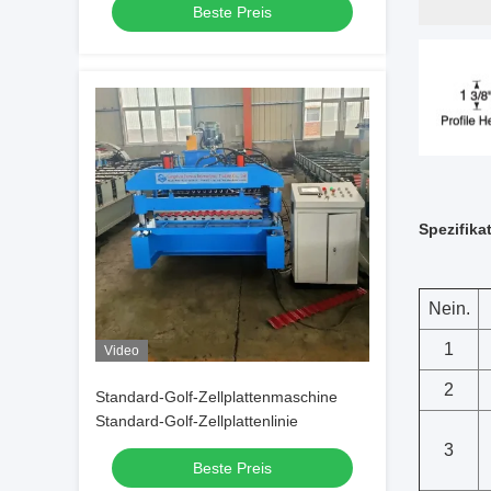
Beste Preis
Spezifika
Nein.
1
Video
2
Standard-Golf-Zellplattenmaschine
Standard-Golf-Zellplattenlinie
3
Beste Preis