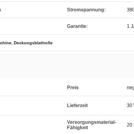
h
Stromspannung:
38
Garantie:
1 J
,
schine
Deckungsblattrolle
Preis
neg
Lieferzeit
30
Versorgungsmaterial-
20 
Fähigkeit