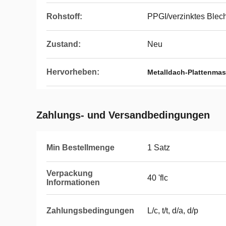
Rohstoff:
PPGI/verzinktes Blec
Zustand:
Neu
Hervorheben:
Metalldach-Plattenma
Zahlungs- und Versandbedingungen
Min Bestellmenge
1 Satz
Verpackung
40 'flc
Informationen
Zahlungsbedingungen
L/c, t/t, d/a, d/p