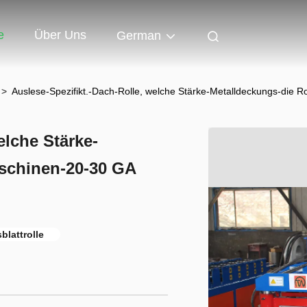
e
Über Uns
German
>
Auslese-Spezifikt.-Dach-Rolle, welche Stärke-Metalldeckungs-die R
elche Stärke-
aschinen-20-30 GA
lattrolle