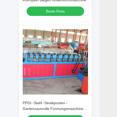
Krempeln Biegen Rollenformmaschine
Beste Preis
PPGI -Stahl -Streikposten -
Gartenzaunrolle Formungsmaschine
für Europa Markt