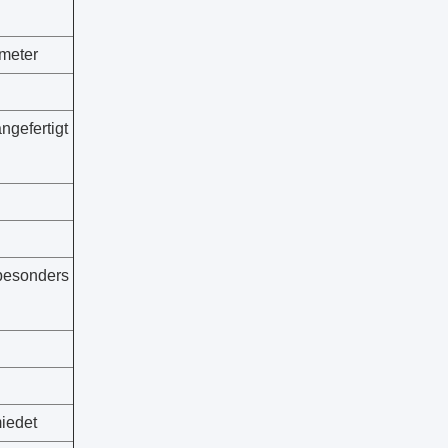
meter
gefertigt
besonders
iedet