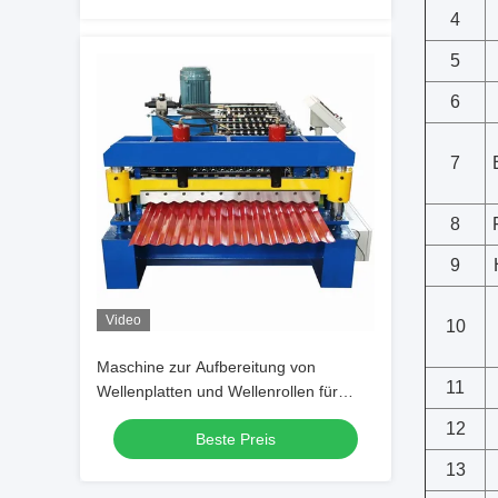
4
5
6
7
8
9
Video
10
Maschine zur Aufbereitung von
11
Wellenplatten und Wellenrollen für
Dachfliesen
12
Beste Preis
13