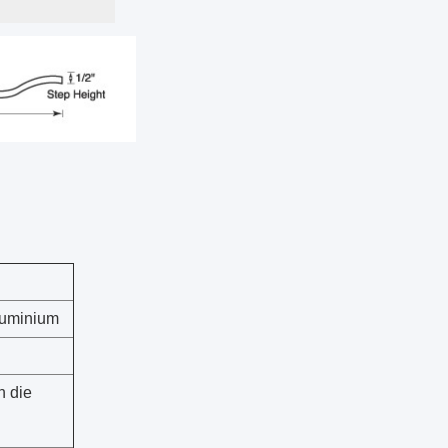
luminium
h die