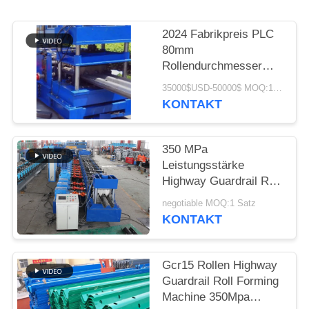
2024 Fabrikpreis PLC
80mm
Rollendurchmesser
Highway Guardrail
35000$USD-50000$ MOQ:1 Satz
Formmaschine
KONTAKT
350 MPa
Leistungsstärke
Highway Guardrail Roll
Forming Machine mit
negotiable MOQ:1 Satz
400H Balkenstruktur
KONTAKT
Gcr15 Rollen Highway
Guardrail Roll Forming
Machine 350Mpa