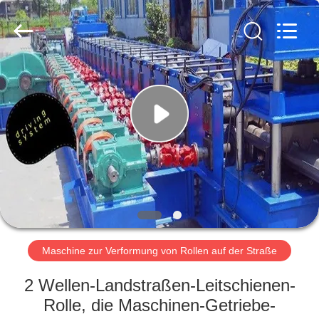
Cangzhou
Famous
International
Trading
Co.,
Ltd.
All
Rights
ZU
Reserved.
HAUSE
PRODUKTE
ÜBER
UNS
WERKSBESICHTIGUNG
Maschine zur Verformung von Rollen auf der Straße
2 Wellen-Landstraßen-Leitschienen-
QUALITÄTSKONTROLLE
Rolle, die Maschinen-Getriebe-