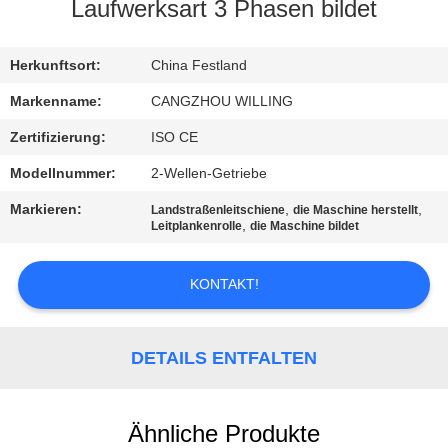
Laufwerksart 3 Phasen bildet
SITEMAP
Herkunftsort:
China Festland
DATENSCHUTZRICHTLINIE
Markenname:
CANGZHOU WILLING
Zertifizierung:
ISO CE
Modellnummer:
2-Wellen-Getriebe
Markieren:
,
,
Landstraßenleitschiene
die Maschine herstellt
,
Leitplankenrolle
die Maschine bildet
KONTAKT!
DETAILS ENTFALTEN
Ähnliche Produkte