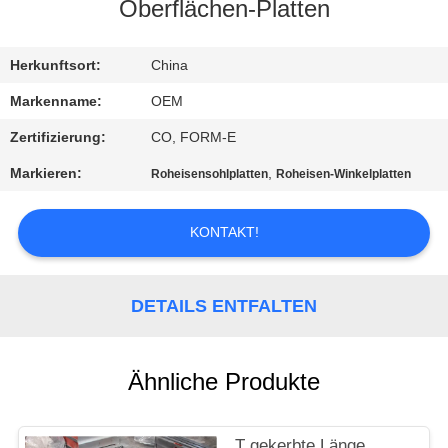
Oberflächen-Platten
SITEMAP
Herkunftsort:
China
DATENSCHUTZRICHTLINIE
Markenname:
OEM
Zertifizierung:
CO, FORM-E
Markieren:
,
Roheisensohlplatten
Roheisen-Winkelplatten
KONTAKT!
DETAILS ENTFALTEN
Ähnliche Produkte
T gekerbte Länge